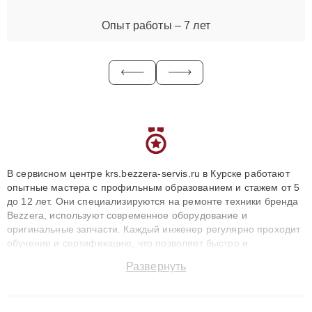
Опыт работы – 7 лет
В сервисном центре krs.bezzera-servis.ru в Курске работают
опытные мастера с профильным образованием и стажем от 5
до 12 лет. Они специализируются на ремонте техники бренда
Bezzera, используют современное оборудование и
оригинальные запчасти. Каждый инженер регулярно проходит
обучение и сертификацию, что позволяет быстро и
точноdiagnostikировать поломки и восстанавливать технику с
Развернуть
сохранением гарантии до 3 лет. Наши мастера решают
сложные случаи: от замены матриц и материнских плат до
ремонта после залития и восстановления данных. Благодаря