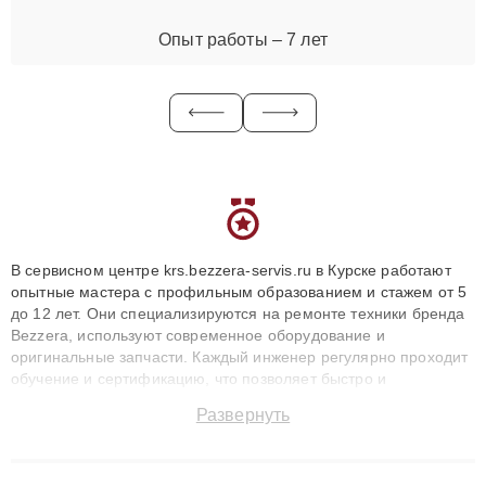
Опыт работы – 7 лет
В сервисном центре krs.bezzera-servis.ru в Курске работают
опытные мастера с профильным образованием и стажем от 5
до 12 лет. Они специализируются на ремонте техники бренда
Bezzera, используют современное оборудование и
оригинальные запчасти. Каждый инженер регулярно проходит
обучение и сертификацию, что позволяет быстро и
точноdiagnostikировать поломки и восстанавливать технику с
Развернуть
сохранением гарантии до 3 лет. Наши мастера решают
сложные случаи: от замены матриц и материнских плат до
ремонта после залития и восстановления данных. Благодаря