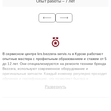
Опыт работы – 7 лет
В сервисном центре krs.bezzera-servis.ru в Курске работают
опытные мастера с профильным образованием и стажем от 5
до 12 лет. Они специализируются на ремонте техники бренда
Bezzera, используют современное оборудование и
оригинальные запчасти. Каждый инженер регулярно проходит
обучение и сертификацию, что позволяет быстро и
точноdiagnostikировать поломки и восстанавливать технику с
Развернуть
сохранением гарантии до 3 лет. Наши мастера решают
сложные случаи: от замены матриц и материнских плат до
ремонта после залития и восстановления данных. Благодаря
высокой квалификации и ответственному подходу клиенты
получают быстрый, качественный ремонт и понятные