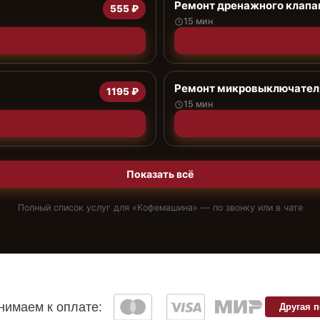
Ремонт дренажного клап
555 ₽
15 мин
Ремонт микровыключател
1195 ₽
15 мин
Показать всё
Полный список услуг для «
Кофемашина
» — по звонку или в чате
имаем к оплате:
Другая 