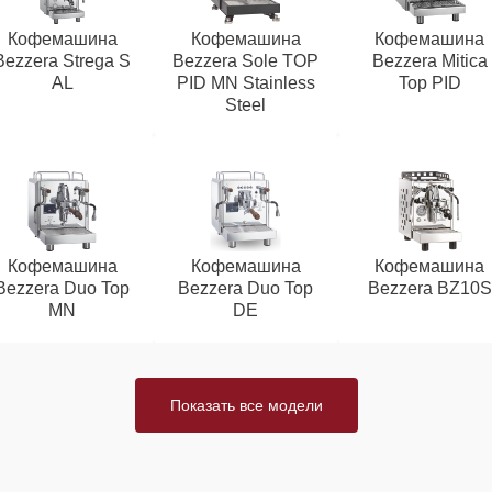
Кофемашина
Кофемашина
Кофемашина
Bezzera Strega S
Bezzera Sole TOP
Bezzera Mitica
AL
PID MN Stainless
Top PID
Steel
Кофемашина
Кофемашина
Кофемашина
Bezzera Duo Top
Bezzera Duo Top
Bezzera BZ10S
MN
DE
Показать все модели