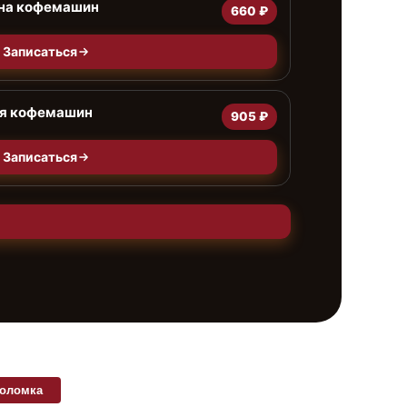
ана кофемашин
660 ₽
Записаться
я кофемашин
905 ₽
Записаться
поломка