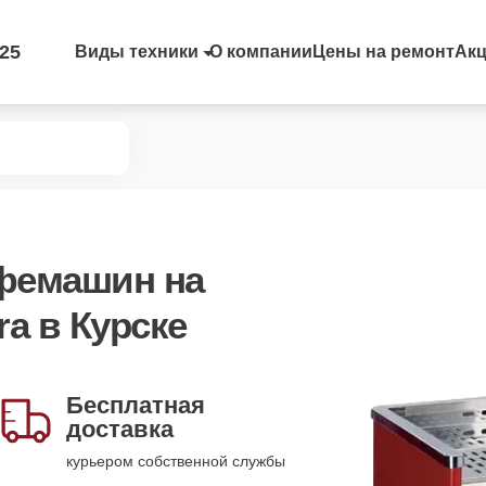
-25
Виды техники
О компании
Цены на ремонт
Ак
офемашин
на
a в Курске
Бесплатная
доставка
курьером собственной службы