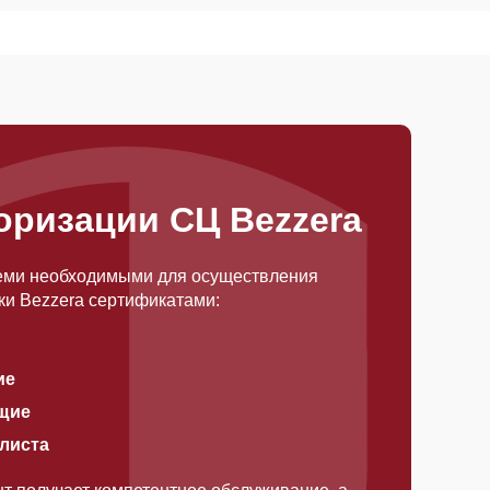
оризации СЦ Bezzera
еми необходимыми для осуществления
ки Bezzera сертификатами:
ие
щие
алиста